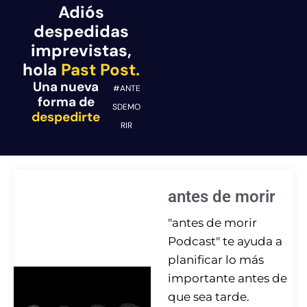
Adiós
despedidas
imprevistas,
hola
Past Post.
Una nueva
#ANTE
forma de
SDEMO
despedirte
RIR
antes de morir
"antes de morir
Podcast" te ayuda a
planificar lo más
importante antes de
que sea tarde.